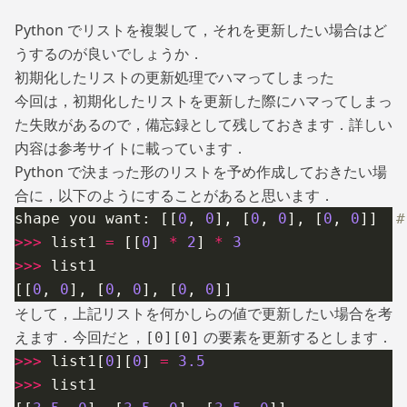
Python でリストを複製して，それを更新したい場合はど
うするのが良いでしょうか．
初期化したリストの更新処理でハマってしまった
今回は，初期化したリストを更新した際にハマってしまっ
た失敗があるので，備忘録として残しておきます．詳しい
内容は参考サイトに載っています．
Python で決まった形のリストを予め作成しておきたい場
合に，以下のようにすることがあると思います．
shape you want: [[
0
,
 0
], [
0
,
 0
], [
0
,
 0
]]
  
>>>
 list1
 =
 [[
0
]
 *
 2
]
 *
 3
>>>
 list1
[[
0
,
 0
], [
0
,
 0
], [
0
,
 0
]]
そして，上記リストを何かしらの値で更新したい場合を考
えます．今回だと，
の要素を更新するとします．
[0][0]
>>>
 list1[
0
][
0
]
 =
 3.5
>>>
 list1