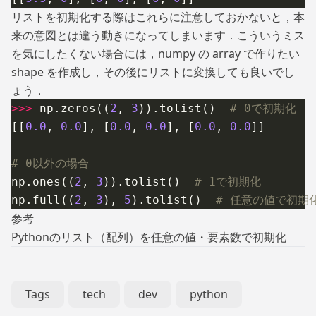
リストを初期化する際はこれらに注意しておかないと，本
来の意図とは違う動きになってしまいます．こういうミス
を気にしたくない場合には，numpy の array で作りたい
shape を作成し，その後にリストに変換しても良いでし
ょう．
>>>
 np.zeros((
2
,
 3
)).tolist()
  # 0で初期化
[[
0.0
,
 0.0
], [
0.0
,
 0.0
], [
0.0
,
 0.0
]]
# 0以外の場合
np.ones((
2
,
 3
)).tolist()
  # 1で初期化
np.full((
2
,
 3
),
 5
).tolist()
  # 任意の値で初期
参考
Pythonのリスト（配列）を任意の値・要素数で初期化
Tags
tech
dev
python