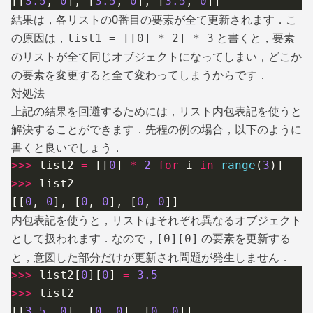
[[
3.5
,
 0
], [
3.5
,
 0
], [
3.5
,
 0
]]
結果は，各リストの0番目の要素が全て更新されます．こ
の原因は，
と書くと，要素
list1 = [[0] * 2] * 3
のリストが全て同じオブジェクトになってしまい，どこか
の要素を変更すると全て変わってしまうからです．
対処法
上記の結果を回避するためには，リスト内包表記を使うと
解決することができます．先程の例の場合，以下のように
書くと良いでしょう．
>>>
 list2
 =
 [[
0
]
 *
 2
 for
 i
 in
 range
(
3
)]
>>>
 list2
[[
0
,
 0
], [
0
,
 0
], [
0
,
 0
]]
内包表記を使うと，リストはそれぞれ異なるオブジェクト
として扱われます．なので，
の要素を更新する
[0][0]
と，意図した部分だけが更新され問題が発生しません．
>>>
 list2[
0
][
0
]
 =
 3.5
>>>
 list2
[[
3.5
,
 0
], [
0
,
 0
], [
0
,
 0
]]