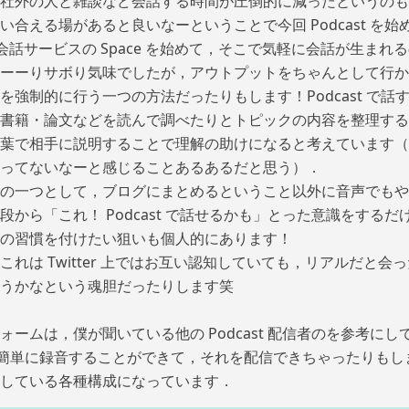
社外の人と雑談など会話する時間が圧倒的に減ったというのも
い合える場があると良いなーということで今回 Podcast を
が音声会話サービスの Space を始めて，そこで気軽に会話が生ま
ーーりサボり気味でしたが，アウトプットをちゃんとして行か
を強制的に行う一つの方法だったりもします！Podcast で話
書籍・論文などを読んで調べたりとトピックの内容を整理する
葉で相手に説明することで理解の助けになると考えています（
ってないなーと感じることあるあるだと思う）．
の一つとして，ブログにまとめるということ以外に音声でもや
段から「これ！ Podcast で話せるかも」とった意識をする
の習慣を付けたい狙いも個人的にあります！
れは Twitter 上ではお互い認知していても，リアルだと会
うかなという魂胆だったりします笑
ームは，僕が聞いている他の Podcast 配信者のを参考にし
帯でも簡単に録音することができて，それを配信できちゃったりもし
している各種構成になっています．