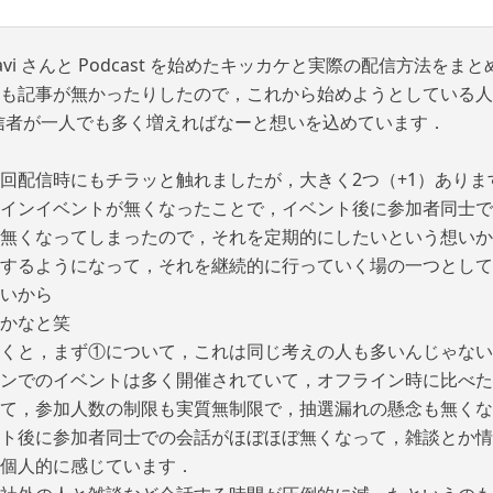
vi さんと Podcast を始めたキッカケと実際の配信方法をま
も記事が無かったりしたので，これから始めようとしている人
t 配信者が一人でも多く増えればなーと想いを込めています．
回配信時にもチラッと触れましたが，大きく2つ（+1）ありま
インイベントが無くなったことで，イベント後に参加者同士で
無くなってしまったので，それを定期的にしたいという想いか
するようになって，それを継続的に行っていく場の一つとして
いから
かなと笑
くと，まず①について，これは同じ考えの人も多いんじゃない
ンでのイベントは多く開催されていて，オフライン時に比べた
て，参加人数の制限も実質無制限で，抽選漏れの懸念も無くな
ト後に参加者同士での会話がほぼほぼ無くなって，雑談とか情
個人的に感じています．