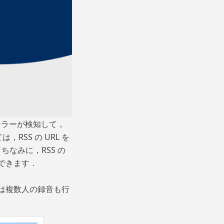
クローラーが検知して，
，RSS の URL を
なみに，RSS の
とができます．
tr は複数人の録音も行