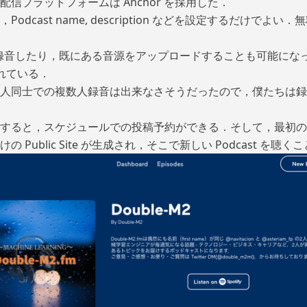
信プラットフォームは Anchor を採用した．
odcast name, description などを設定するだけでよ
e から録音したり，既にある音源をアップロードすることも可能に
されている．
人同士での複数人録音は出来なさそうだったので，僕たちは録
すると，スケジュールでの投稿予約ができる．そして，最初の Ep
 Public Site が生成され，そこで新しい Podcast を聴