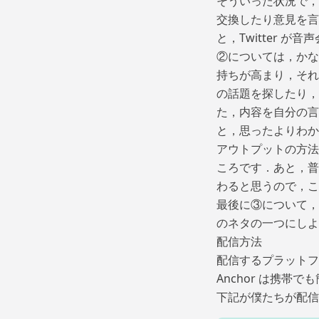
そういった状況で，
交換したり意見を言
と，Twitter 
②については，かな
持ちが高まり，それ
の話題を探したり，
た，内容を自分の言
と，思ったよりわか
アウトプットの方法
ころです．あと，普
わると思うので，こ
最後に③について，こ
のネタの一つにしよ
配信方法
配信するプラットフォ
Anchor は携
下記が僕たちが配信