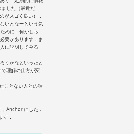
あり，定期的に情報
始めました（最近だ
れるのがスゴく良い）．
ないとなーという気
すために，何かしら
必要があります．ま
人に説明してみる
ろうかなといったと
だけで理解の仕方が変
ったことない人との話
て，
Anchor
にした．
ます．