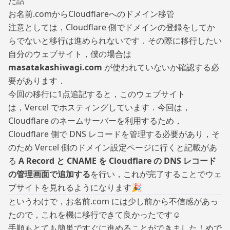
た話
お名前.comからCloudflareへのドメイン移管
注意としては，Cloudflare 側でドメインの登録をしてか
らでないと移行は進められないです．その際に移行したい
自分のウェブサイト，僕の場合は
masatakashiwagi.com
が使われていないか確認する必
要があります．
今回の移行に1点追記すると，このウェブサイト
は，
Vercel
でホスティングしています．今回は，
Cloudflare のネームサーバーを利用するため，
Cloudflare 側で DNS レコードを管理する必要があり，そ
のため Vercel 側のドメイン設定ページに行くと記載があ
る
A Record と CNAME を Cloudflare の DNS レコード
の管理画面で追加する
を行い，これが完了することでウェ
ブサイトを見れるようになります🎉
というわけで，お名前.com には少し前から不信感があっ
たので，これを機に移行できて良かったです☺️
手順もとても簡単ですぐに進めることができました！めで