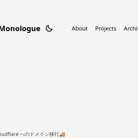
/Monologue
About
Projects
Archi
loudflare へのドメイン移行🚚